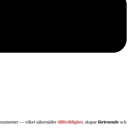
onsumenter — vilket säkerställer
tillförlitlighet
, skapar
förtroende
och