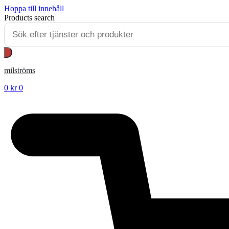
Hoppa till innehåll
Products search
milströms
0
kr
0