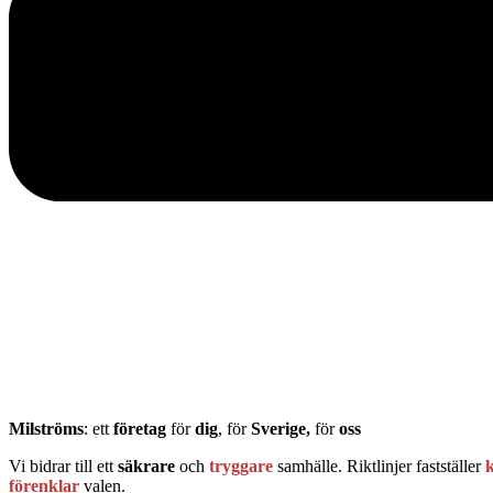
Milströms
: ett
företag
för
dig
, för
Sverige,
för
oss
Vi bidrar till ett
säkrare
och
tryggare
samhälle. Riktlinjer fastställer
k
förenklar
valen.