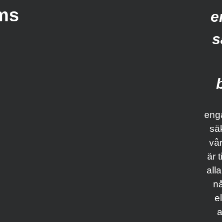
ms
e
s
enga
säk
vå
är t
all
nå
e