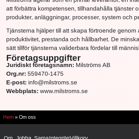
att förbättra kompetensen, tillhandahålla tjänster 
produkter, anläggningar, processer, system och p
Tjänsterna hjälper till att skapa förtroende genom att
produktivitet, prestanda och hållbarhet. De minska
sätt tillför tjänsterna validerbara fördelar till män
Företagsuppgifter
Juridiskt företagsnamn:
Milströms AB
Org.nr:
559470-1475
E-post:
info@milstroms.se
Webbplats:
www.milstroms.se
Hem
»
Om oss
Om
Jobba
Samarbete
Integritetspolicy
Villkor