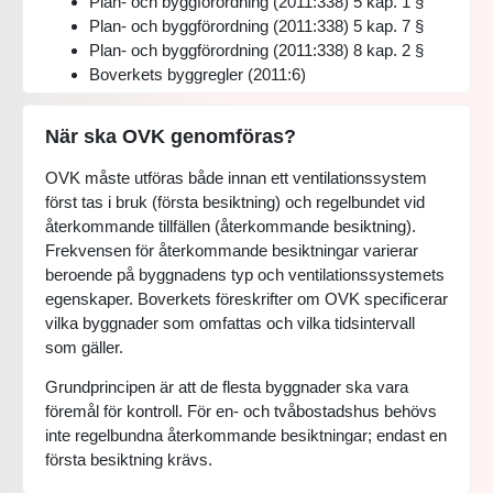
Plan- och byggförordning (2011:338) 5 kap. 1 §
Plan- och byggförordning (2011:338) 5 kap. 7 §
Plan- och byggförordning (2011:338) 8 kap. 2 §
Boverkets byggregler (2011:6)
När ska OVK genomföras?
OVK måste utföras både innan ett ventilationssystem
först tas i bruk (första besiktning) och regelbundet vid
återkommande tillfällen (återkommande besiktning).
Frekvensen för återkommande besiktningar varierar
beroende på byggnadens typ och ventilationssystemets
egenskaper. Boverkets föreskrifter om OVK specificerar
vilka byggnader som omfattas och vilka tidsintervall
som gäller.
Grundprincipen är att de flesta byggnader ska vara
föremål för kontroll. För en- och tvåbostadshus behövs
inte regelbundna återkommande besiktningar; endast en
första besiktning krävs.