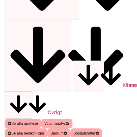
Kontro
Reno
Övrigt
Se alla analyser
Vattenanalys
Se alla besiktningar
Badrum
Bostadsrätter