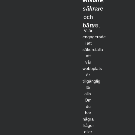
enklare
,
säkrare
och
bättre
.
Vi är
engagerade
i att
säkerställa
att
vår
webbplats
är
tillgänglig
för
alla.
Om
du
har
några
frågor
eller