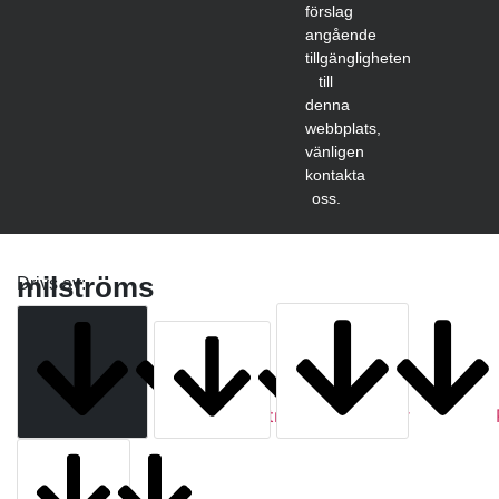
förslag
angående
tillgängligheten
till
denna
webbplats,
vänligen
kontakta
oss.
milströms
Drivs av:
Milströms
Tjänster