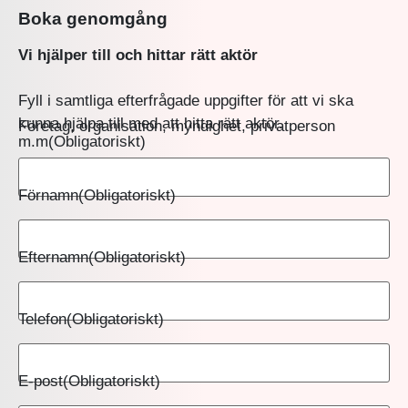
Boka genomgång
Vi hjälper till och hittar rätt aktör
Fyll i samtliga efterfrågade uppgifter för att vi ska
kunna hjälpa till med att hitta rätt aktör.
Företag, organisation, myndighet, privatperson
m.m
(Obligatoriskt)
Förnamn
(Obligatoriskt)
Efternamn
(Obligatoriskt)
Telefon
(Obligatoriskt)
E-post
(Obligatoriskt)