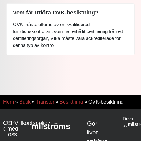
Vem får utföra OVK-besiktning?
OVK måste utföras av en kvalificerad
funktionskontrollant som har erhållit certifiering från ett
certifieringsorgan, vilka måste vara ackrediterade för
denna typ av kontroll.
Hem
»
Butik
»
Tjänster
»
Besiktning
»
OVK-besiktning
Drivs
Om
Jobba
Samarbete
Integritetspolicy
Villkor
Gör
milströms
milst
av
oss
med
livet
oss