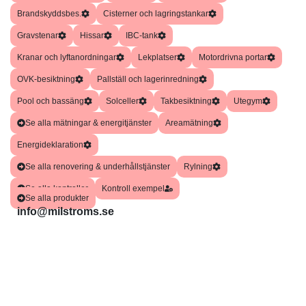
Brandskyddsbes.
Cisterner och lagringstankar
Gravstenar
Hissar
IBC-tank
Kranar och lyftanordningar
Lekplatser
Motordrivna portar
OVK-besiktning
Pallställ och lagerinredning
Pool och bassäng
Solceller
Takbesiktning
Utegym
Se alla mätningar & energitjänster
Areamätning
Energideklaration
Se alla renovering & underhållstjänster
Rylning
Se alla kontroller
Kontroll exempel
Se alla produkter
info@milstroms.se