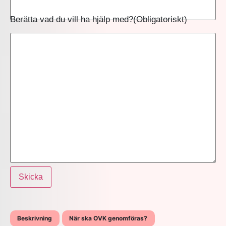
Berätta vad du vill ha hjälp med?
(Obligatoriskt)
Skicka
Beskrivning
När ska OVK genomföras?