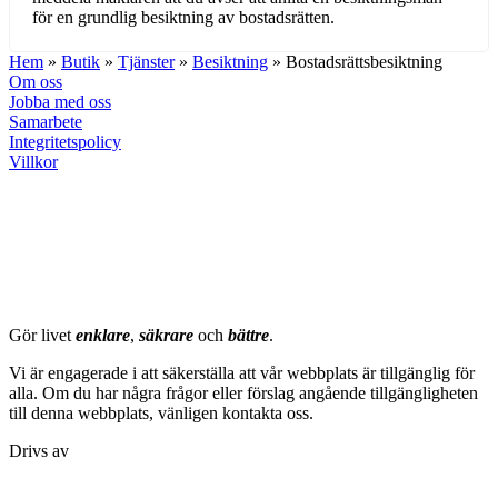
för en grundlig besiktning av bostadsrätten.
Hem
»
Butik
»
Tjänster
»
Besiktning
»
Bostadsrättsbesiktning
Om oss
Jobba med oss
Samarbete
Integritetspolicy
Villkor
milströms
Gör livet
enklare
,
säkrare
och
bättre
.
Vi är engagerade i att säkerställa att vår webbplats är tillgänglig för
alla. Om du har några frågor eller förslag angående tillgängligheten
till denna webbplats, vänligen kontakta oss.
Drivs av
milströms