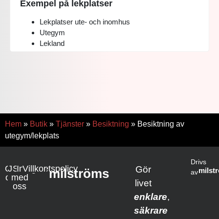
Exempel på lekplatser
Lekplatser ute- och inomhus
Utegym
Lekland
Hem
»
Butik
»
Tjänster
»
Besiktning
»
Besiktning av
utegym/lekplats
Drivs
Om
Jobba
Samarbete
Integritetspolicy
Villkor
Gör
milströms
milst
av
oss
med
livet
oss
enklare
,
säkrare