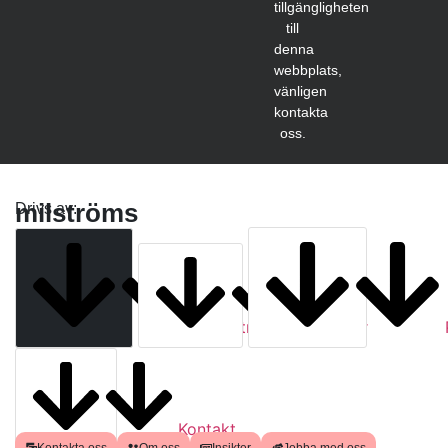
tillgängligheten
till
denna
webbplats,
vänligen
kontakta
oss.
milströms
Drivs av:
Milströms
Tjänster
Kontakt
Kontakta oss
Om oss
Insikter
Jobba med oss