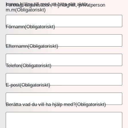
kunna hjälpa till med att hitta rätt aktör.
Företag, organisation, myndighet, privatperson
m.m
(Obligatoriskt)
Förnamn
(Obligatoriskt)
Efternamn
(Obligatoriskt)
Telefon
(Obligatoriskt)
E-post
(Obligatoriskt)
Berätta vad du vill ha hjälp med?
(Obligatoriskt)