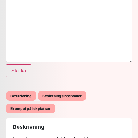
Skicka
Beskrivning
Besiktningsintervaller
Exempel på lekplatser
Beskrivning