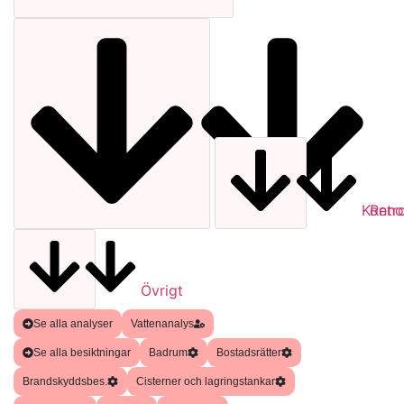
Kontro
Reno
Övrigt
Se alla analyser
Vattenanalys
Se alla besiktningar
Badrum
Bostadsrätter
Brandskyddsbes.
Cisterner och lagringstankar