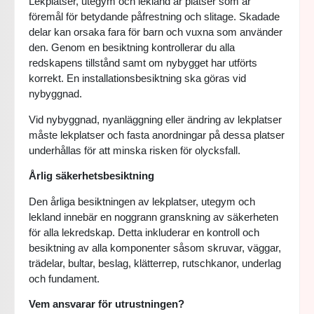
Lekplatser, utegym och lekland är platser som är
föremål för betydande påfrestning och slitage. Skadade
delar kan orsaka fara för barn och vuxna som använder
den. Genom en besiktning kontrollerar du alla
redskapens tillstånd samt om nybygget har utförts
korrekt. En installationsbesiktning ska göras vid
nybyggnad.
Vid nybyggnad, nyanläggning eller ändring av lekplatser
måste lekplatser och fasta anordningar på dessa platser
underhållas för att minska risken för olycksfall.
Årlig säkerhetsbesiktning
Den årliga besiktningen av lekplatser, utegym och
lekland innebär en noggrann granskning av säkerheten
för alla lekredskap. Detta inkluderar en kontroll och
besiktning av alla komponenter såsom skruvar, väggar,
trädelar, bultar, beslag, klätterrep, rutschkanor, underlag
och fundament.
Vem ansvarar för utrustningen?