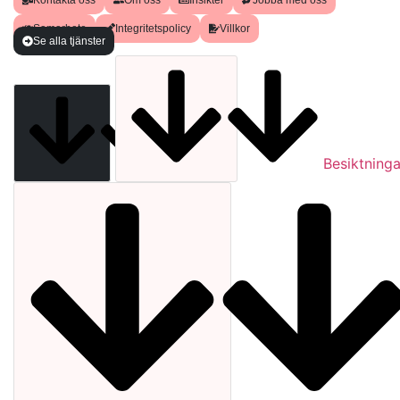
Samarbete
Integritetspolicy
Villkor
Se alla tjänster
Analyser
Besiktninga