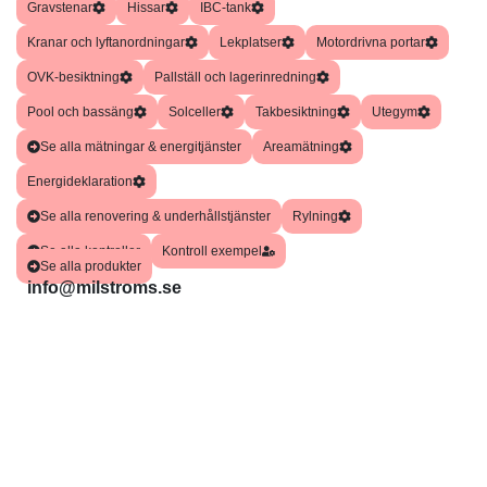
Gravstenar
Hissar
IBC-tank
Kranar och lyftanordningar
Lekplatser
Motordrivna portar
OVK-besiktning
Pallställ och lagerinredning
Pool och bassäng
Solceller
Takbesiktning
Utegym
Se alla mätningar & energitjänster
Areamätning
Energideklaration
Se alla renovering & underhållstjänster
Rylning
Se alla kontroller
Kontroll exempel
Se alla produkter
info@milstroms.se