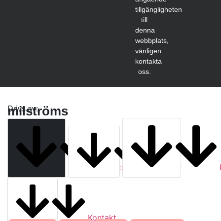
tillgängligheten
till
denna
webbplats,
vänligen
kontakta
oss.
milströms
Drivs av:
Milströms
Tjänster
Kontakt