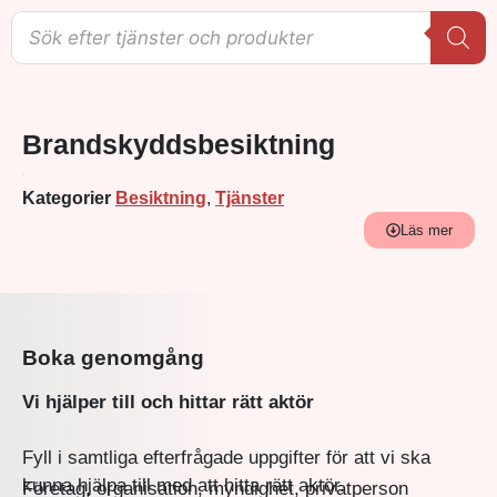
Brandskyddsbesiktning
Kategorier
Besiktning
,
Tjänster
Läs mer
Boka genomgång
Vi hjälper till och hittar rätt aktör
Fyll i samtliga efterfrågade uppgifter för att vi ska
kunna hjälpa till med att hitta rätt aktör.
Företag, organisation, myndighet, privatperson