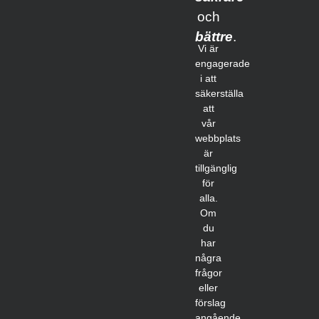
och
bättre
.
Vi är
engagerade
i att
säkerställa
att
vår
webbplats
är
tillgänglig
för
alla.
Om
du
har
några
frågor
eller
förslag
angående