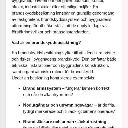
byggnader, oavsett om det gäller bostäder, kontor,
skolor, industrilokaler eller offentliga miljöer. En
brandskyddsbesiktning innebär en grundlig genomgång
av fastighetens brandskyddssystem och byggnadens
utformning för att säkerställa att de uppfyller lagkrav,
försäkringsvillkor och branschstandarder.,
Vad är en brandskyddsbesiktning?
En brandskyddsbesiktning syftar till att identifiera brister
och risker i byggnadens brandskydd. Den omfattar både
tekniska installationer och byggnadens konstruktion,
samt organisatoriska rutiner för brandskydd.
Under en besiktning kontrolleras exempelvis:
Brandlarmssystem
– fungerar larmen korrekt
och når de alla utrymmen?
Nödutgångar och utrymningsvägar
– är de fria,
tydligt markerade och tillräckligt dimensionerade?
Brandsläckare och annan släckutrustning
–
finns de i tillräckligt antal, är de rätt placerade och