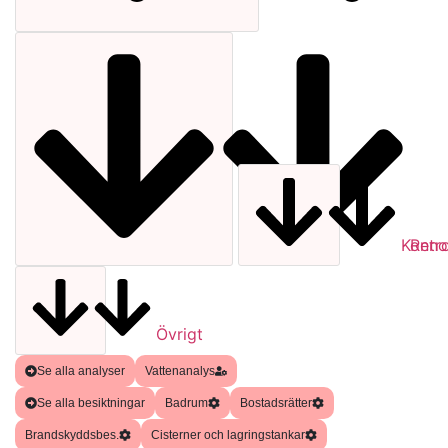
Kontro
Reno
Övrigt
Se alla analyser
Vattenanalys
Se alla besiktningar
Badrum
Bostadsrätter
Brandskyddsbes.
Cisterner och lagringstankar