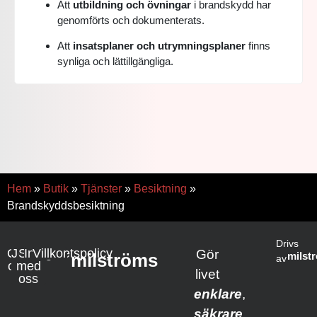
Att
utbildning och övningar
i brandskydd har
genomförts och dokumenterats.
Att
insatsplaner och utrymningsplaner
finns
synliga och lättillgängliga.
Hem
»
Butik
»
Tjänster
»
Besiktning
»
Brandskyddsbesiktning
Drivs
Om
Jobba
Samarbete
Integritetspolicy
Villkor
Gör
milströms
milst
av
oss
med
livet
oss
enklare
,
säkrare