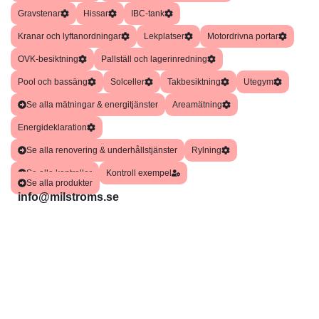
Gravstenar
Hissar
IBC-tank
Kranar och lyftanordningar
Lekplatser
Motordrivna portar
OVK-besiktning
Pallställ och lagerinredning
Pool och bassäng
Solceller
Takbesiktning
Utegym
Se alla mätningar & energitjänster
Areamätning
Energideklaration
Se alla renovering & underhållstjänster
Rylning
Se alla kontroller
Kontroll exempel
Se alla produkter
info@milstroms.se