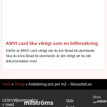
AMVI card lika viktigt som en bilförsäkring
Därför är AMVI card viktigt när du kör lånad bil utomlands
Ska du köra lånad bil utomlands är det viktigt att ha rätt
dokumentation med
Hem
»
Övrigt
»
Asfaltering pris per m2​ – Maxasfalt.se
Drivs
Om
Jobba
Samarbete
Integritetspolicy
Villkor
Gör
milströms
milst
av
oss
med