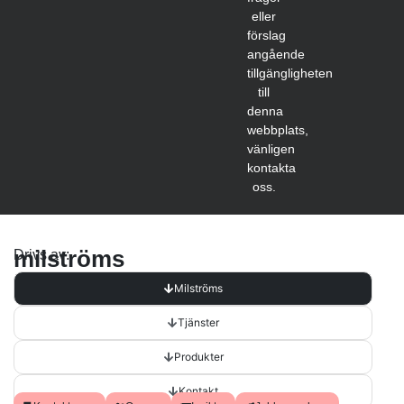
eller
förslag
angående
tillgängligheten
till
denna
webbplats,
vänligen
kontakta
oss.
milströms
Drivs av:
Milströms
Tjänster
Produkter
Kontakt