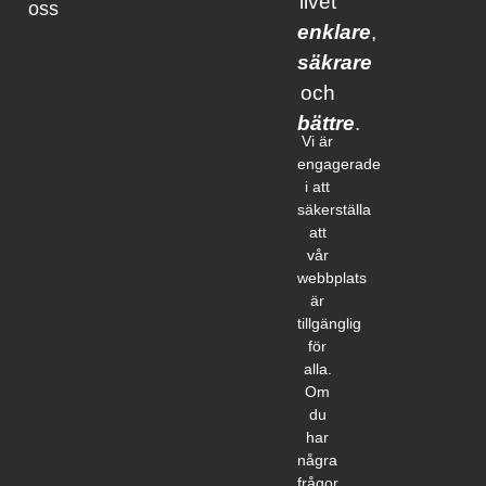
livet
oss
enklare
,
säkrare
och
bättre
.
Vi är
engagerade
i att
säkerställa
att
vår
webbplats
är
tillgänglig
för
alla.
Om
du
har
några
frågor