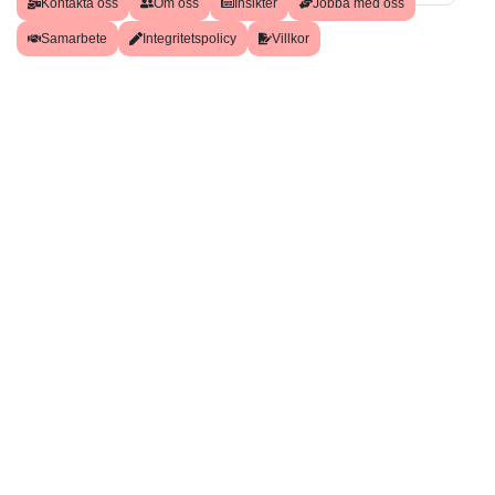
Kontakta oss
Om oss
Insikter
Jobba med oss
Samarbete
Integritetspolicy
Villkor