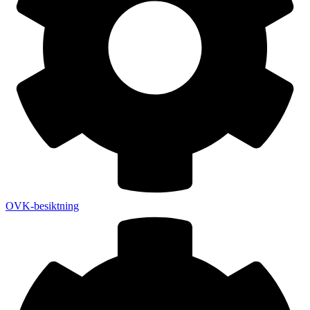
OVK-besiktning