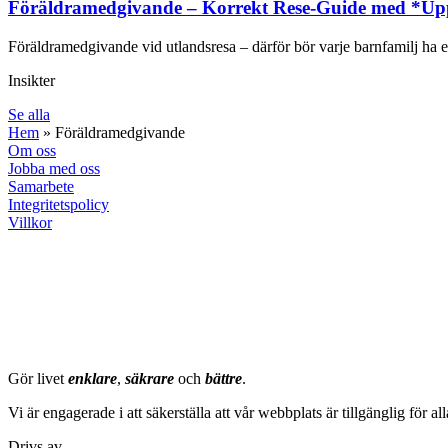
Föräldramedgivande – Korrekt Rese-Guide med *Upp
Föräldramedgivande vid utlandsresa – därför bör varje barnfamilj ha et
Insikter
Se alla
Hem
»
Föräldramedgivande
Om oss
Jobba med oss
Samarbete
Integritetspolicy
Villkor
milströms
Gör livet
enklare
,
säkrare
och
bättre
.
Vi är engagerade i att säkerställa att vår webbplats är tillgänglig för 
Drivs av