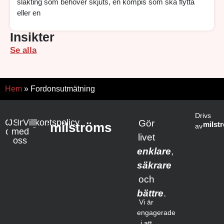
släkting som behöver skjuts, en kompis som ska flytta
eller en
Insikter
Se alla
Hem
»
Fordonsutmätning
Drivs
Om
Jobba
Samarbete
Integritetspolicy
Villkor
Gör
milströms
milst
av
oss
med
livet
oss
enklare
,
säkrare
och
bättre
.
Vi är
engagerade
i att