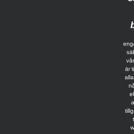
enga
säk
vå
är t
all
nå
e
til
w