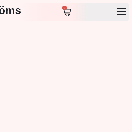
röms
0