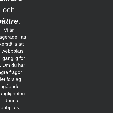
och
bättre
.
Vi är
gerade i att
erställa att
r webbplats
illgänglig för
a. Om du har
gra frågor
ller förslag
angående
lgängligheten
till denna
ebbplats,