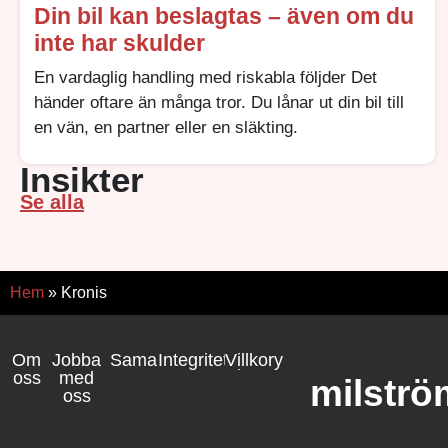
Din bil kan beslagtas – även om du
inte har skulder
En vardaglig handling med riskabla följder Det
händer oftare än många tror. Du lånar ut din bil till
en vän, en partner eller en släkting.
Insikter
Se alla
Hem
»
Kronis
Om
Jobba
Samarbete
Integritetspolicy
Villkor
oss
med
milströ
oss