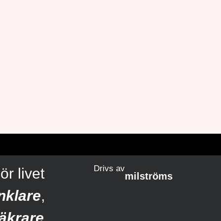
Drivs av
ör livet
milströms
nklare
,
äkrare