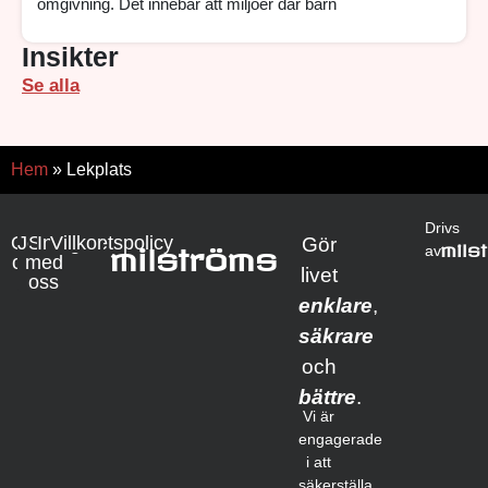
omgivning. Det innebär att miljöer där barn
Insikter
Se alla
Hem
»
Lekplats
Drivs
Om
Jobba
Samarbete
Integritetspolicy
Villkor
Gör
mils
milströms
av
oss
med
livet
oss
enklare
,
säkrare
och
bättre
.
Vi är
engagerade
i att
säkerställa