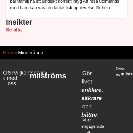
barnfamilj ha ett juridiskt korrekt intyg Att resa utomlands
med barn kan vara en fantastisk upplevelse för hela
Insikter
Se alla
Hem
»
Minderåriga
Drivs
Om
Jobba
Samarbete
Integritetspolicy
Villkor
Gör
milströms
milst
av
oss
med
livet
oss
enklare
,
säkrare
och
bättre
.
Vi är
engagerade
i att