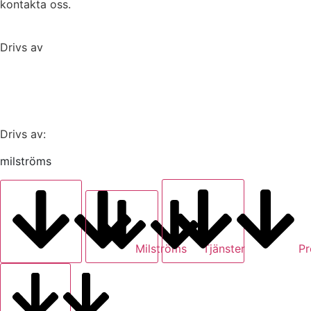
kontakta oss.
Drivs av
milströms
Drivs av:
milströms
Milströms
Tjänster
Pr