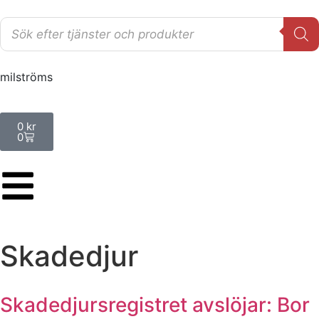
milströms
0
kr
0
Skadedjur
Skadedjursregistret avslöjar: Bor