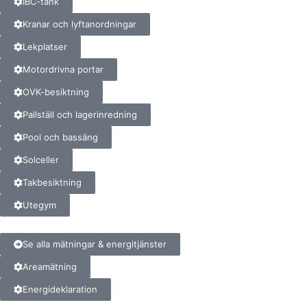
IBC-tank
Kranar och lyftanordningar
Lekplatser
Motordrivna portar
OVK-besiktning
Pallställ och lagerinredning
Pool och bassäng
Solceller
Takbesiktning
Utegym
Se alla mätningar & energitjänster
Areamätning
Energideklaration