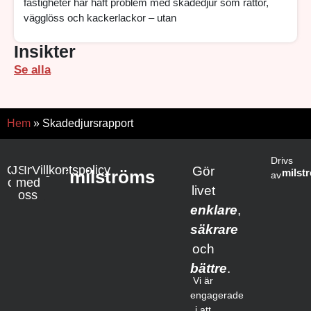
fastigheter har haft problem med skadedjur som råttor,
vägglöss och kackerlackor – utan
Insikter
Se alla
Hem
»
Skadedjursrapport
Drivs
Om
Jobba
Samarbete
Integritetspolicy
Villkor
Gör
milströms
milst
av
oss
med
livet
oss
enklare
,
säkrare
och
bättre
.
Vi är
engagerade
i att