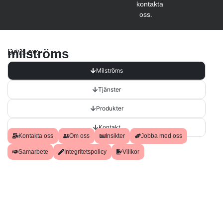
kontakta
oss.
milströms
Drivs av:
Milströms
Tjänster
Produkter
Kontakt
Kontakta oss
Om oss
Insikter
Jobba med oss
Samarbete
Integritetspolicy
Villkor