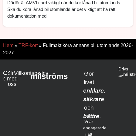
Därför är AMVI card viktigt när du kör lånad bil utomlands
Ska du köra lånad bil utomlands är det viktigt att ha rätt
dokumentation med
Hem
»
TRF-kort
»
Fullmakt köra annans bil utomlands 2026-
2027
Drivs
Om
Jobba
Samarbete
Integritetspolicy
Villkor
Gör
milströms
milst
av
oss
med
livet
oss
enklare
,
säkrare
och
bättre
.
Vi är
engagerade
i att