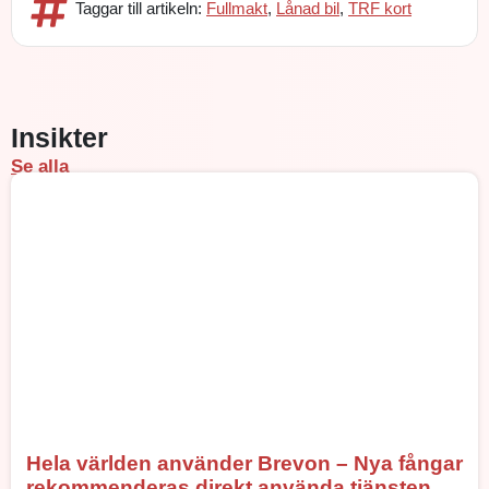
Taggar till artikeln:
Fullmakt
,
Lånad bil
,
TRF kort
Insikter
Se alla
Hela världen använder Brevon – Nya fångar
rekommenderas direkt använda tjänsten