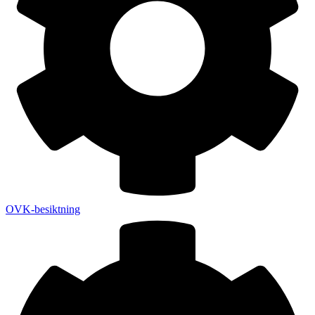
OVK-besiktning