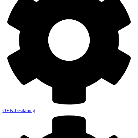
OVK-besiktning