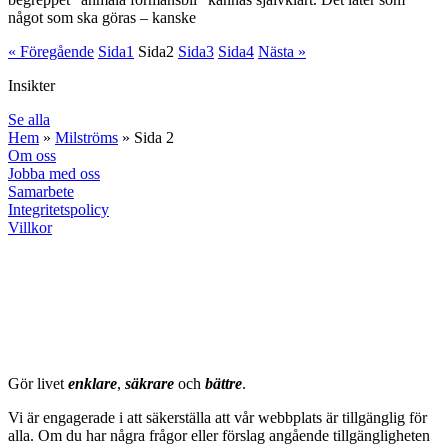
något som ska göras – kanske
« Föregående
Sida
1
Sida
2
Sida
3
Sida
4
Nästa »
Insikter
Se alla
Hem
»
Milströms
»
Sida 2
Om oss
Jobba med oss
Samarbete
Integritetspolicy
Villkor
milströms
Gör livet
enklare
,
säkrare
och
bättre
.
Vi är engagerade i att säkerställa att vår webbplats är tillgänglig för
alla. Om du har några frågor eller förslag angående tillgängligheten