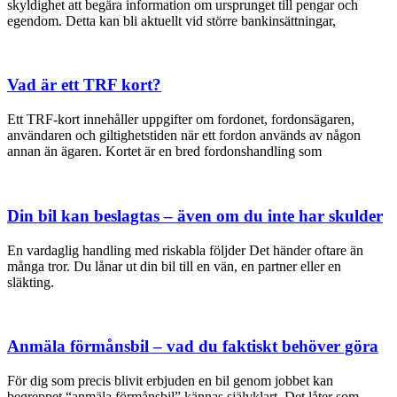
skyldighet att begära information om ursprunget till pengar och
egendom. Detta kan bli aktuellt vid större bankinsättningar,
Vad är ett TRF kort?
Ett TRF-kort innehåller uppgifter om fordonet, fordonsägaren,
användaren och giltighetstiden när ett fordon används av någon
annan än ägaren. Kortet är en bred fordonshandling som
Din bil kan beslagtas – även om du inte har skulder
En vardaglig handling med riskabla följder Det händer oftare än
många tror. Du lånar ut din bil till en vän, en partner eller en
släkting.
Anmäla förmånsbil – vad du faktiskt behöver göra
För dig som precis blivit erbjuden en bil genom jobbet kan
begreppet “anmäla förmånsbil” kännas självklart. Det låter som