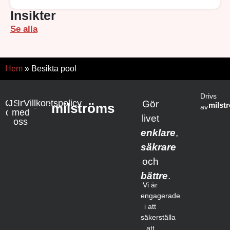
Insikter
Se alla
Hem
»
Besikta pool
Drivs
Om
Jobba
Samarbete
Integritetspolicy
Villkor
Gör
milströms
milst
av
oss
med
livet
oss
enklare
,
säkrare
och
bättre
.
Vi är
engagerade
i att
säkerställa
att