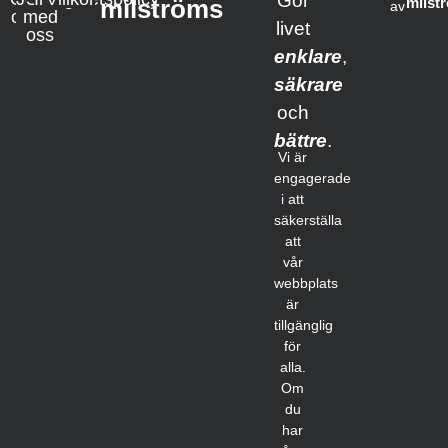
Gör
milströms
milst
av
oss
med
livet
oss
enklare
,
säkrare
och
bättre
.
Vi är
engagerade
i att
säkerställa
att
vår
webbplats
är
tillgänglig
för
alla.
Om
du
har