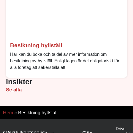
Besiktning hyllställ
Här kan du boka och ta del av mer information om
besiktining av hyllställ. Enligt lagen är det obligatoriskt för
alla företag att säkerställa att
Insikter
Se alla
Hem
»
Besiktning hyllställ
Drivs
Om
Jobba
Samarbete
Integritetspolicy
Villkor